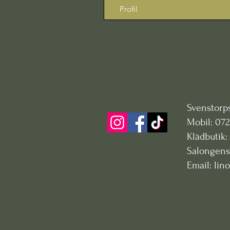
Profil
Svenst
Mo
Klädbutik:
Salon
Email: li