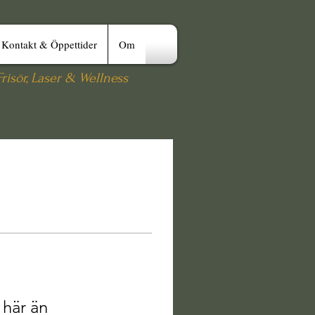
Kontakt & Öppettider
Om
risör, Laser & Wellness
 här än