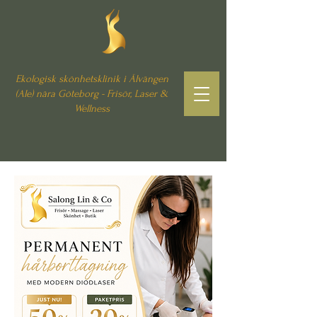
Ekologisk skönhetsklinik i Älvängen
(Ale) nära Göteborg - Frisör, Laser &
Wellness